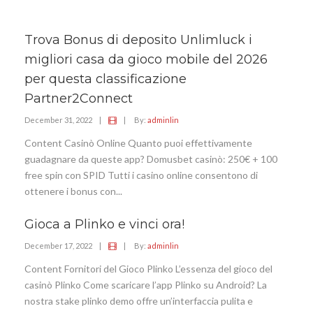
Trova Bonus di deposito Unlimluck i
migliori casa da gioco mobile del 2026
per questa classificazione
Partner2Connect
December 31, 2022
|
|
By:
adminlin
Content Casinò Online Quanto puoi effettivamente
guadagnare da queste app? Domusbet casinò: 250€ + 100
free spin con SPID Tutti i casino online consentono di
ottenere i bonus con...
Gioca a Plinko e vinci ora!
December 17, 2022
|
|
By:
adminlin
Content Fornitori del Gioco Plinko L’essenza del gioco del
casinò Plinko Come scaricare l’app Plinko su Android? La
nostra stake plinko demo offre un’interfaccia pulita e