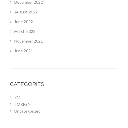
December 2022
August 2022
June 2022
March 2022
November 2021
June 2021
CATEGORIES
711
TORRENT
Uncategorized