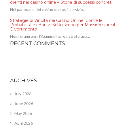
clienti nei casinò online – Storie di successi concreti
Nel panorama dei casinò online, il servizio...
Strategie di Vincita nei Casinò Online: Come le
Probabilità e i Bonus Si Uniscono per Massimizzare il
Divertimento
Negli ultimi anni l’iGaming ha registrato una...
RECENT COMMENTS
ARCHIVES
July 2026
June 2026
May 2026
April 2026