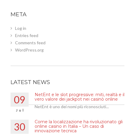
META
Log in
Entries feed
Comments feed
WordPress.org
LATEST NEWS
NetEnt e le slot progressive: miti, realtà e il
09
vero valore dei jackpot nei casinò online
NetEnt è uno dei nomi più riconosciuti...
Jul
Come la localizzazione ha rivoluzionato gli
30
online casino in Italia – Un caso di
innovazione tecnica