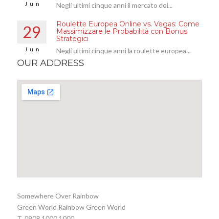
Jun
Negli ultimi cinque anni il mercato dei...
Roulette Europea Online vs. Vegas: Come
29
Massimizzare le Probabilità con Bonus
Strategici
Jun
Negli ultimi cinque anni la roulette europea...
OUR ADDRESS
Somewhere Over Rainbow
Green World Rainbow Green World
T. 0908 1000 1000