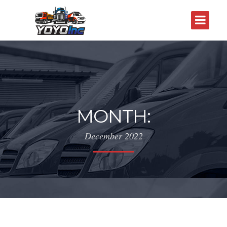
MONTH:
December 2022