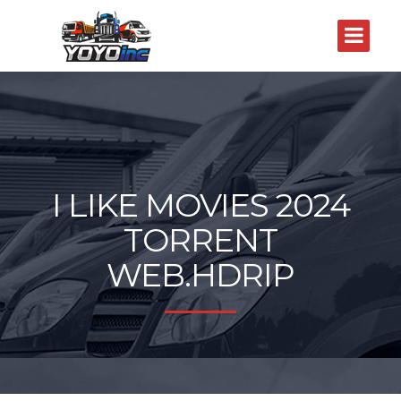
I LIKE MOVIES 2024
TORRENT
WEB.HDRIP