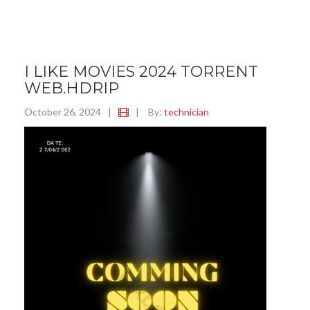
I LIKE MOVIES 2024 TORRENT
WEB.HDRIP
October 26, 2024
|
|
By:
technician