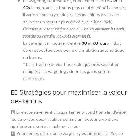
Le wagering représente généralement entre
20x
et
40x
le montant du bonus plus celui du dépôt associé ;
il varie selon le type de jeu (les machines à sous ont
souvent un facteur plus élevé que le blackjack).
Certains jeux sont exclus du calcul : habituellement les paris
sportifs ou certains jackpots progressifs.
La date limite – souvent entre
30
et
60 jours
– doit
être respectée sous peine d’annulation automatique
du bonus.
* Le retrait ne devient possible qu’après validation
complète du wagering ; sinon les gains seront
confisqués.
E️⃣ Stratégies pour maximiser la valeur
des bonus
1️⃣ Lire attentivement chaque terme & condition afin d’éviter
les surprises désagréables comme un facteur trop élevé
appliqué aux seules machines à sous.
2️⃣ Prioriser les offres où le wagering est inférieur à 25x, ce