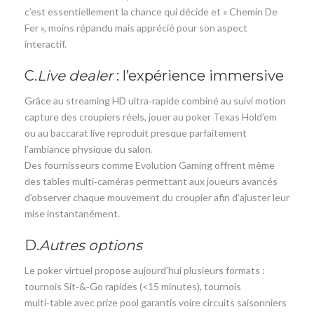
c’est essentiellement la chance qui décide et « Chemin De
Fer », moins répandu mais apprécié pour son aspect
interactif.
C.
Live dealer
: l’expérience immersive
Grâce au streaming HD ultra‑rapide combiné au suivi motion
capture des croupiers réels, jouer au poker Texas Hold’em
ou au baccarat live reproduit presque parfaitement
l’ambiance physique du salon.
Des fournisseurs comme Evolution Gaming offrent même
des tables multi‑caméras permettant aux joueurs avancés
d’observer chaque mouvement du croupier afin d’ajuster leur
mise instantanément.
D.
Autres options
Le poker virtuel propose aujourd’hui plusieurs formats :
tournois Sit‑&‑Go rapides (<15 minutes), tournois
multi‑table avec prize pool garantis voire circuits saisonniers