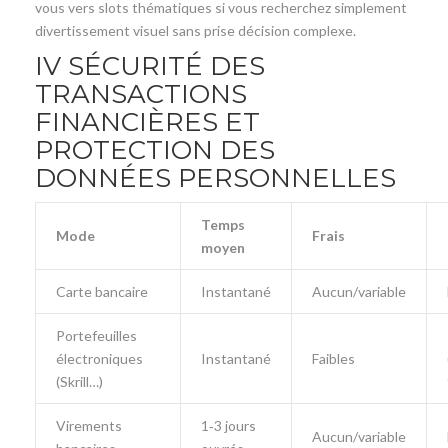
vous vers slots thématiques si vous recherchez simplement
divertissement visuel sans prise décision complexe.
IV SÉCURITÉ DES
TRANSACTIONS
FINANCIÈRES ET
PROTECTION DES
DONNÉES PERSONNELLES
Temps
Mode
Frais
moyen
Carte bancaire
Instantané
Aucun/variable
Portefeuilles
électroniques
Instantané
Faibles
(Skrill…)
Virements
1‑3 jours
Aucun/variable