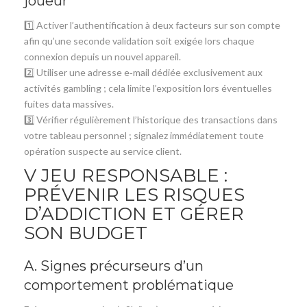
joueur
1️⃣ Activer l’authentification à deux facteurs sur son compte
afin qu’une seconde validation soit exigée lors chaque
connexion depuis un nouvel appareil.
2️⃣ Utiliser une adresse e‑mail dédiée exclusivement aux
activités gambling ; cela limite l’exposition lors éventuelles
fuites data massives.
3️⃣ Vérifier régulièrement l’historique des transactions dans
votre tableau personnel ; signalez immédiatement toute
opération suspecte au service client.
V JEU RESPONSABLE :
PRÉVENIR LES RISQUES
D’ADDICTION ET GÉRER
SON BUDGET
A. Signes précurseurs d’un
comportement problématique