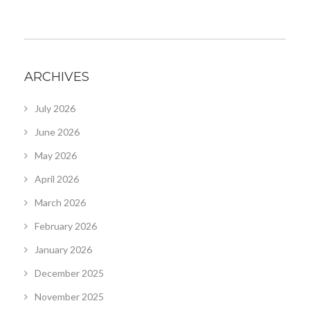
ARCHIVES
July 2026
June 2026
May 2026
April 2026
March 2026
February 2026
January 2026
December 2025
November 2025