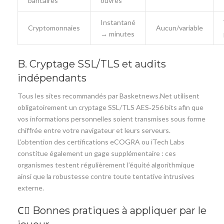
bancaires
ouvrés
Instantané
Cryptomonnaies
Aucun/variable
→ minutes
B. Cryptage SSL/TLS et audits
indépendants
Tous les sites recommandés par Basketnews.Net utilisent
obligatoirement un cryptage SSL/TLS AES‑256 bits afin que
vos informations personnelles soient transmises sous forme
chiffrée entre votre navigateur et leurs serveurs.
L’obtention des certifications eCOGRA ou iTech Labs
constitue également un gage supplémentaire : ces
organismes testent régulièrement l’équité algorithmique
ainsi que la robustesse contre toute tentative intrusives
externe.
C️⃣ Bonnes pratiques à appliquer par le