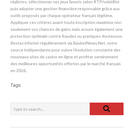
réalistes, sélectionner ses jeux favoris selon RTP/volatilité
puis adopter une gestion financière responsable grâce aux
outils proposés par chaque opérateur français légitime.
Appliquer ces critères avant toute inscription maximise non
seulement vos chances de gains mais assure également une
protection optimale contre fraudes ou pratiques douteuses.
Restez informé régulièrement via BasketNews.Net, votre
source indépendante pour suivre l’évolution constante des
nouveaux sites de casino en ligne et profiter sereinement
des meilleures opportunités offertes par le marché français
en 2026.
Tags: