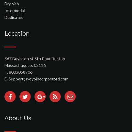
Dry Van
Intermodal
Dedicated
Location
867 Boylston st 5th floor Boston
Massachusetts 02116
T. 8003058706
E. Support@yoyoincorporated.com
About Us