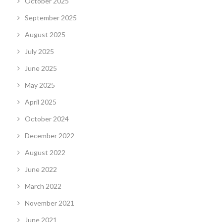
October 2025
September 2025
August 2025
July 2025
June 2025
May 2025
April 2025
October 2024
December 2022
August 2022
June 2022
March 2022
November 2021
June 2021