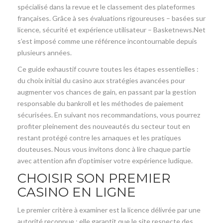
spécialisé dans la revue et le classement des plateformes
françaises. Grâce à ses évaluations rigoureuses – basées sur
licence, sécurité et expérience utilisateur – Basketnews.Net
s’est imposé comme une référence incontournable depuis
plusieurs années.
Ce guide exhaustif couvre toutes les étapes essentielles :
du choix initial du casino aux stratégies avancées pour
augmenter vos chances de gain, en passant par la gestion
responsable du bankroll et les méthodes de paiement
sécurisées. En suivant nos recommandations, vous pourrez
profiter pleinement des nouveautés du secteur tout en
restant protégé contre les arnaques et les pratiques
douteuses. Nous vous invitons donc à lire chaque partie
avec attention afin d’optimiser votre expérience ludique.
CHOISIR SON PREMIER
CASINO EN LIGNE
Le premier critère à examiner est la licence délivrée par une
autorité reconnue ; elle garantit que le site respecte des