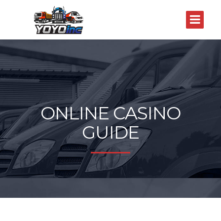
ONLINE CASINO
GUIDE