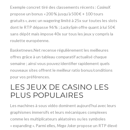
Exemple concret tiré des classements récents :
CasinoX
propose un bonus « 200 % jusqu’à 500 € + 100 tours
gratuits », avec un wagering limité à 25x sur toutes les slots
dont le RTP dépasse 96 % ;
LuckySpin
offre quant à lui 50 €
sans dépôt mais impose 40x sur tous les jeux y compris la
roulette européenne.
Basketnews.Net recense régulièrement les meilleures
offres grâce à un tableau comparatif actualisé chaque
semaine ; ainsi vous pouvez identifier rapidement quels
nouveaux sites offrent le meilleur ratio bonus/conditions
pour vos préférences.
LES JEUX DE CASINO LES
PLUS POPULAIRES
Les machines à sous vidéo dominent aujourd’hui avec leurs
graphismes immersifs et leurs mécaniques complexes
comme les multiplicateurs aléatoires ou les symboles
« expanding ». Parmi elles,
Mega Joker
propose un RTP élevé