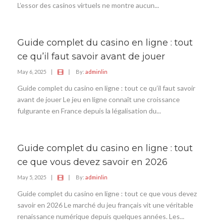
L’essor des casinos virtuels ne montre aucun...
Guide complet du casino en ligne : tout
ce qu’il faut savoir avant de jouer
May 6, 2025
|
|
By:
adminlin
Guide complet du casino en ligne : tout ce qu’il faut savoir
avant de jouer Le jeu en ligne connaît une croissance
fulgurante en France depuis la légalisation du...
Guide complet du casino en ligne : tout
ce que vous devez savoir en 2026
May 5, 2025
|
|
By:
adminlin
Guide complet du casino en ligne : tout ce que vous devez
savoir en 2026 Le marché du jeu français vit une véritable
renaissance numérique depuis quelques années. Les...