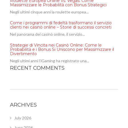
Roulette Europea Online vs. Vegas: Come
Massimizzare le Probabilità con Bonus Strategici
Negli ultimi cinque anni la roulette europea...
Come i programmi di fedeltà trasformano il servizio
clienti nei casinò online – Storie di successi concreti
Nel panorama dei casinò online, il servizio...
Strategie di Vincita nei Casinò Online: Come le
Probabilità e i Bonus Si Uniscono per Massimizzare il
Divertimento
Negli ultimi anni l’iGaming ha registrato una...
RECENT COMMENTS
ARCHIVES
July 2026
June 2026