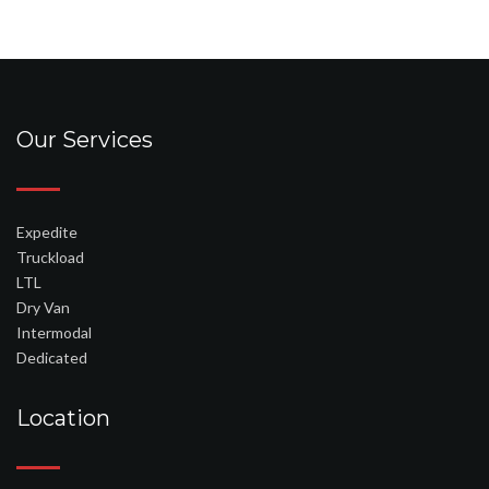
Our Services
Expedite
Truckload
LTL
Dry Van
Intermodal
Dedicated
Location