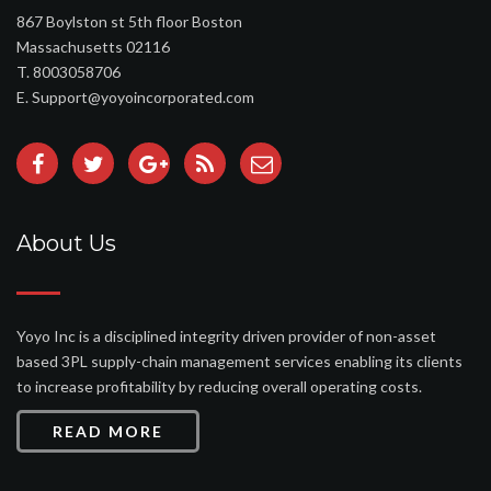
867 Boylston st 5th floor Boston
Massachusetts 02116
T. 8003058706
E. Support@yoyoincorporated.com
About Us
Yoyo Inc is a disciplined integrity driven provider of non-asset
based 3PL supply-chain management services enabling its clients
to increase profitability by reducing overall operating costs.
READ MORE